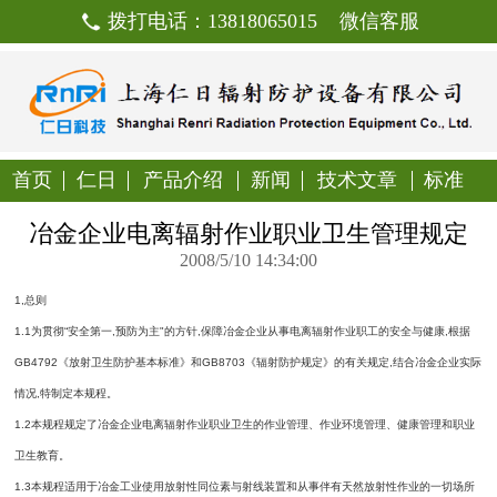
拨打电话：13818065015
首页
仁日
产品介绍
新闻
技
冶金企业电离辐射作业职业卫
2008/5/10 14:34:00
1,总则
1.1为贯彻“安全第一,预防为主"的方针,保障冶金企业从事电离辐射