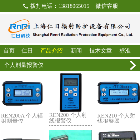
拨打电话：13818065015
首页
仁日
产品介绍
新闻
技
个人剂量报警仪