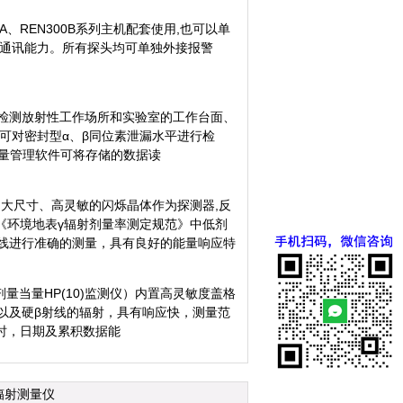
A、REN300B系列主机配套使用,也可以单
232的通讯能力。所有探头均可单独外接报警
来检测放射性工作场所和实验室的工作台面、
也可对密封型α、β同位素泄漏水平进行检
射剂量管理软件可将存储的数据读
用超大尺寸、高灵敏的闪烁晶体作为探测器,反
《环境地表γ辐射剂量率测定规范》中低剂
射线进行准确的测量，具有良好的能量响应特
剂量当量HP(10)监测仪）内置高灵敏度盖格
以及硬β射线的辐射，具有响应快，测量范
时，日期及累积数据能
辐射测量仪