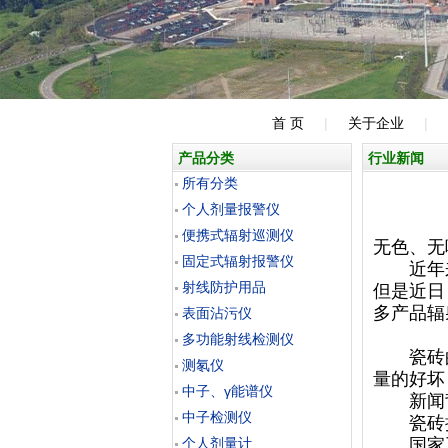
首 页
|
关于企业
|
产品分类
行业新闻
所有分类
个人剂量报警仪
便携式辐射巡测仪
无色、无
固定式辐射报警仪
近年来
射线防护用品
但是近日
多产品辐
表面沾污仪
多功能射线检测仪
瓷砖的
测氡仪
量的好坏
中子、γ能谱仪
新闻
中子检测仪
瓷砖抽样
个人剂量计
国家工商