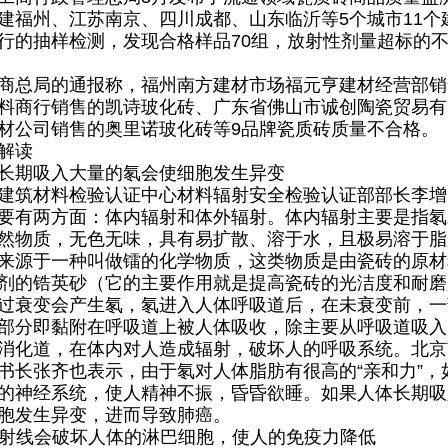
建福州、江苏南京、四川成都、山东临沂等5个城市11个建
行的抽样检测，发现合格样品70组，放射性剂量超标的
总局的通报称，福州南方建材市场福元亨建材经营部销
料商行销售的凯诗玻化砖、广东省佛山市诚创陶瓷贸易有
材公司销售的奥里诺玻化砖等9品牌瓷质砖质量不合格。
解读
期吸入大量的氡会使细胞发生异变
筑材料检验认证中心材料辐射安全检验认证部部长李增
要有两方面：体内辐射和体外辐射。体内辐射主要是指氡
然物质，无色无味，具有易扩散、溶于水，且极易溶于脂
来源于一种叫做镭的化学物质，这类物质是由瓷砖的原材
剂的锆英砂（它的主要作用就是提高瓷砖的光洁度和耐磨
衰变会产生氡，氡进入人体呼吸道后，在未衰变前，一
部分即黏附在呼吸道上被人体吸收，除主要从呼吸道吸入
消化道，在体内对人造成辐射，破坏人的呼吸系统。北京
书长张齐也表示，由于氡对人体脂肪有很高的“亲和力”
的神经系统，使人精神不振，昏昏欲睡。如果人体长期吸
胞发生异变，进而导致肺癌。
射线会破坏人体的淋巴细胞，使人的免疫力降低