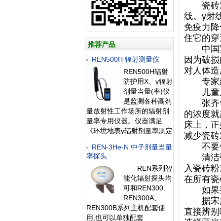
瓷砖对人
线。γ射
免疫力降
住它的穿
推荐产品
中国室
因为破损
REN500H 辐射测量仪
对人体造
REN500H辐射
专家
防护用X、γ辐射
剂量当量(率)仪
儿童房
是监测各种高剂
张齐告
量放射性工作场所的辐射剂
的浓度就
量率专用仪器。仪器满足
床上，正
《环境地表γ辐射剂量率测定
减少瓷砖
规范》中高剂量部分的要
不要使
REN-3He-N 中子剂量当量
求。该仪器除能测高能γ射线
率探头
清洁瓷
外，还能对低能X射线进行
入瓷砖粉
REN系列智
准确的测量，具有良好的能
能化辐射探头均
在所有瓷
量响应特性。此外通过配套
可和REN300、
如果要
的RenRiRate辐射剂量管理
REN300A、
软件可将存储
据宋广
REN300B系列主机配套使
直接辨别
用,也可以单独配套