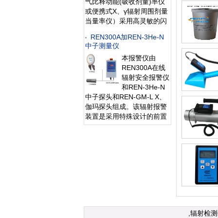
气比释动能(吸收剂量)率仪
X、γ辐射剂
或便携式X、γ辐射周围剂量
当量率仪）采用高灵敏的闪
烁晶体作为探测器，反应速
REN300A加REN-3He-N
度快，具有较宽的剂量率测
中子测量仪
量范围。 该仪器除能测高
本报警仪由
能、低能γ射线外，还能对低
REN300A在线
能X射线进行准
辐射安全报警仪
和REN-3He-N
中子探头和REN-GM-L X、
伽玛探头组成。该辐射报警
装置是采用特殊设计的前置
放大电路，具有灵敏度高、
操作方便、自动显示、数据
存储和超阈值报警等特点，
能实时给出x射线、γ射线、
中子射线的辐射剂量率。考
虑到现场操作、应急快速响
应的需要，主
,辐射检