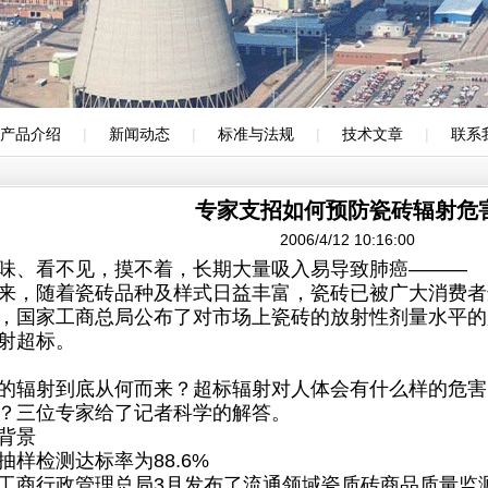
产品介绍
|
新闻动态
|
标准与法规
|
技术文章
|
联系
专家支招如何预防瓷砖辐射危
2006/4/12 10:16:00
味、看不见，摸不着，长期大量吸入易导致肺癌———
，随着瓷砖品种及样式日益丰富，瓷砖已被广大消费者
，国家工商总局公布了对市场上瓷砖的放射性剂量水平的
射超标。
辐射到底从何而来？超标辐射对人体会有什么样的危害
？三位专家给了记者科学的解答。
背景
检测达标率为88.6%
行政管理总局3月发布了流通领域瓷质砖商品质量监测