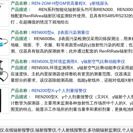
产品名称：
REN-2GM-H型GM管高量程X、γ射线探头
产品描述：
REN系列智能化辐射探头均可和REN300、REN300
独配套RenRiArea辐射区域监测软件使用。且具有RS485/RS
灯，在超阈值的情况下就地给出
产品名称：
REN600型α、β表面污染测量仪
产品描述：
REN600Bα、β表面污染检测仪采用闪烁探测法，用
地板、墙面、手、衣服、鞋等表面受α或β(γ)放射性污染的程度，
测。仪器具有较高的探测效率；此外通过配套的 RenRiRate辐
产品名称：
REN500L型环境监测用X、γ辐射空气比释动能率仪
产品描述：
REN500L环境监测用X、γ辐射空气比释动能率仪采
应速度快。主机内置探测器使得整机有更宽的测量范围。仪器满足
量部分的要求。该仪器除能测高能、低能γ射线外，还能对低能X
性。此外通过
产品名称：
REN200型X-γ个人剂量报警仪
产品描述：
REN200型X、γ个人剂量报警仪（又叫X、γ辐射个人
计数管为探测器，主要用来监测各种放射性工作场所中个人的X、γ
围宽的特点。能显示工作场所的剂量当量率和累积剂量，更换电池
测仪,在线辐射报警仪,辐射报警仪,个人射线报警仪,多功能辐射监测仪,个人