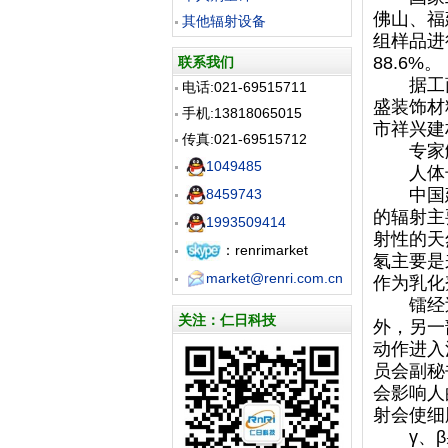
佛山、福
其他辐射设备
组样品进
88.6%。
联系我们
据工商
电话:021-69515711
盛装饰材
手机:13818065015
市祥兴建
传真:021-69515712
专家
1049485
人体长
中国建
8459743
的辐射主
1993509414
射性的天
：renrimarket
氡主要是
market@renri.com.cn
作为乳化
镭经过
关注：仁日科技
外，另一
动作进入
员会副秘
会影响人
射会使细
γ、β