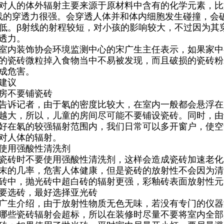
的体外辐射主要来源于原材料中含有的化学元素，比如
线的穿透力很强。会穿透人体并和体内细胞发生碰撞，会
低。β射线的射程较短，对小孩的影响较大，不过因为其
透力。
内装饰协会环境监测中心的宋广生主任表示，如果家中
的瓷砖微粒掉入食物当中不易被发现，而且破损的瓷砖粉
成危害。
建议
不要铺瓷砖
诉记者，由于氡的密度比较大，在室内一般都会悬浮在
越大，所以，儿童的房间尽可能不要铺设瓷砖。同时，由
好在氡的较强辐射范围内，我们日常可以多开窗户，使空
对人体的辐射。
用强酸性清洗剂
砖时不要使用强酸性清洗剂，这样会造成瓷砖加速老化
末的几率，危害人体健康，但是瓷砖的放射性不会因为清
砖中，抛光砖中超白砖的辐射更强，彩釉砖表面放射性元
选砖，最好选择亚光砖
生介绍，由于放射性物质无色无味，若没有专门的仪器
哪些瓷砖辐射会超标，所以在装修时尽量不要将室内全部