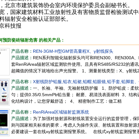
北京市建筑装饰协会室内环境保护委员会副秘书长。
，国家建筑材料工业放射性及有害物质监督检验测试中
料辐射安全检验认证部部长。
京科技报
何预防瓷砖辐射危害 的相关产品：
产品名称：
REN-3GM-H型GM管高量程X、γ射线探头
产品描述：
REN系列智能化辐射探头均可和REN300、REN300A
套RenRiArea辐射区域监测软件使用。且具有RS485/RS23
超阈值的情况下就地给出声光报警。 1、测量射线类型：X、γ射线
产品名称：
X射线防护铅服,铅衣,铅裙,铅帽,铅眼镜,铅手套,铅脚套
产品描述：
一、长袖、半袖、无袖射线防护服 1、防护铅皮：柔软
匀；提供0.35/0.5mmPb铅当量； 耐磨、易清洗表面材料 3
化结构设计，让您穿戴舒适； 4、 精密制作工艺：做工精
产品名称：
RenRiArea区域辐射监测系统
产品描述：
为了加强对放射源和射线装置安全运行的监督管理，保
则与国家相关标准的要求，考虑人为操作失误、射线装置和放射源
必要建设一套在线xγ射线监测报警系统。 在线式xγ射线监测报警