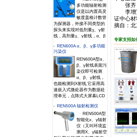
存储10年的历史数据且标配
张齐，
多功能辐射检测
提供强大的RenLocal辐射监
仪是以内置高灵
李增宽
测数据分析软件。考虑
敏度盖格计数管
证中心材
为探测器，外接不同类型的
摘自：北
探头来实现对低剂量χ、γ射
线，高剂量χ、γ射线，α、β
专家支招如
射线和中子射线的检测。作
REN600A α、β、γ多功能
为多功能辐射巡测仪，能显
污染仪
示工作场所的辐射值，自动
REN600A型α、
连续测量和记录280万条辐
β、γ射线表面污
射剂量率数据，更换
染仪即可检测
α、β、γ射线，
也能检测到X射线,它采用高
速嵌入式微处器作为数据处
理单元，点阵式大屏幕LCD
液晶显示，读数清晰、操作
REN500A 辐射检测仪
方便，具有800条超大容量
REN500A型
数据存储。仪器采用进口的
智能化х、γ辐射
大面积MICA盖革探测器，具
仪（又叫环境监
有较高探测效率，可进行
测用X、γ辐射空
α、β辐射表面污染检测和