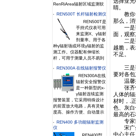
选择亚光
RenRiArea辐射区域监测软
睛。
件使用。且具有
教你
REN500T 长杆辐射检测仪
RS485/RS232的通讯能力。
那么，消
REN500T是
所有探头均可单独外接报警
一是要
手持式仪表可用
灯，在超阈值的情
来监测X、γ辐射
面，观察
剂量率。用于各
二是要
种γ辐射场或环境γ辐射的监
越脆，表
测工作。仪器配有伸缩长
不足。
杆，可用于测量人员不易到
达或有较强放射性存在的场
三是要
REN300A 在线辐射报警仪
所，为使用人员提供有效保
要对各包
REN300A在线
护。此外通过配套的
温馨
辐射安全报警仪
RenRiRate辐射剂量管理软
张齐告诉
是一种新型的x-
件可将存
γ辐射连续监测
人体的辐
报警装置，它采用特殊设计
材时，.
的前置放大电路，具有灵敏
色、灰白
度高、操作方便、自动显示
最高的石
和超阈值报警等特点，能实
专家
REN400 多功能辐射监测
时给出xγ辐射剂量率；仪器
宋广生
仪
内置海量数据存储功能，能
中心主任
REN400型