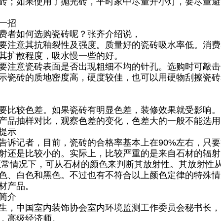
砖；如果使用了抛光砖，平时家中尽量开小灯，要尽量避
一招
费者如何选购瓷砖呢？张齐介绍说，
注意其抗釉裂性及强度。质量好的瓷砖吸水率低。消费
其扩散程度，吸水慢一些的好。
注意瓷砖表面是否出现粗细不均的针孔。选购时可敲击
示瓷砖的质地密度高，硬度较佳，也可以用硬物刮擦瓷砖
比较色差。如果瓷砖有明显色差，装修效果就受影响。
产品抽样对比，观察色差的变化，色差大的一般不能选用
提示
记者，目前，瓷砖的合格率基本上在90%左右，只要
射还是比较小的。实际上，比较严重的是来自石材的辐射
正常情况下，可从石材的颜色来判断其放射性。其放射性
色、白色和黑色。不过也有不符合以上颜色定律的特殊情
材产品。
简介
，中国室内装饰协会室内环境监测工作委员会秘书长，
，高级经济师。