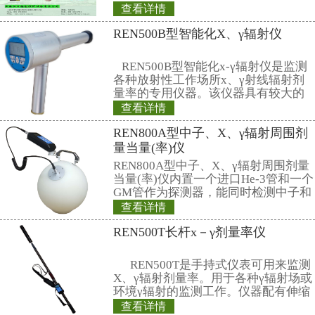
REN200B型X-γ
REN200B型X、γ
HP(10)监测仪（
仪）内置高量程盖
器，主要用来监测
查看详情
所的X、γ以及硬β
X射线防护铅服,铅衣
宽的测量范围。能
量当量率和累积剂
镜,铅手套,铅脚套
日期及累积数据能
一、长袖、半袖、
RenRiPersonal个人
1、防护铅皮：柔软
护性能佳：铅分布
0.35/0.5mmPb
查看详情
表面材料 3、结构
铅屏风、铅衣架、
料制作，加上专业