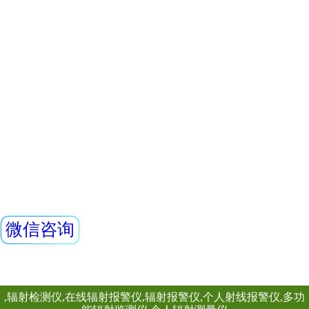
油、化工、医院、
REN800A型中子
当量(率)仪内置一个
GM管作为探测器，
X、γ射线。该仪器
查看详情
高、抗γ性能好、能
REN500T长杆x－
外通过配套的RenRi
软件可将存储的数
仪器适用于环保、
REN500T是手
矿、土木工程、
X、γ辐射剂量率。
环境γ辐射的监测工
长杆，可用于测量
查看详情
较强放射性存在的
提供有效保护。此
RenRiRate辐射