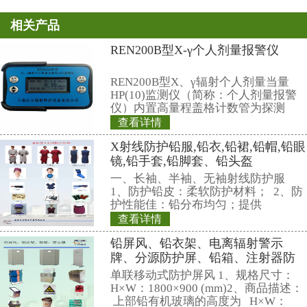
结束，经过了会前准备、启动应急
险救援、进行环保监测和评估、终
恢复正常秩序等步骤，事故应急指
险组、辐射监测与评价组、后勤保
卫组、医疗救护组等七个救援组参
历时3小时20分钟。
通过演练，提高了核应急委员
急响应行动水平，验证了事故应急
序的可行性，为核事故应急准备积
全省事故应急救援起到了积极地借
相关产品